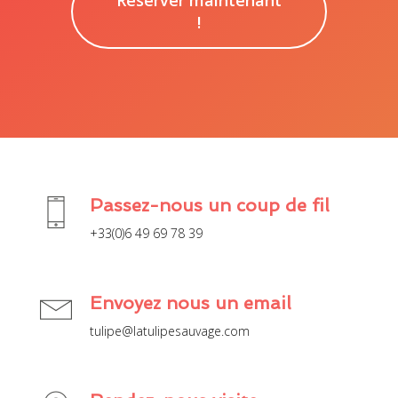
Réserver maintenant
!
Passez-nous un coup de fil
+33(0)6 49 69 78 39
Envoyez nous un email
tulipe@latulipesauvage.com