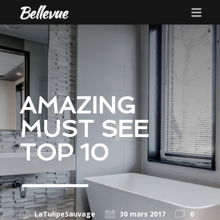
AMAZING
MUST SEE
TOP 10
LaTulipeSauvage
30 mars 2017
0