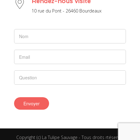
Rendez-nous visite
10 rue du Pont - 26460 Bourdeaux
Si vous
êtes un
humain,
ne
remplissez
pas ce
champ.
Copyright (c) La Tulipe Sauvage - Tous droits rtéservés