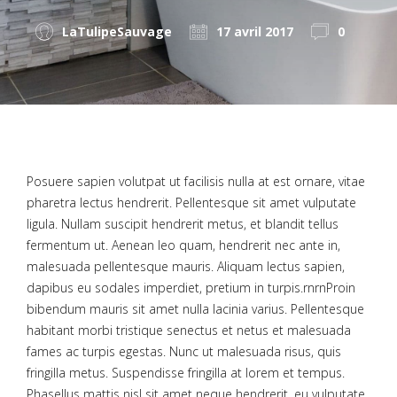
LaTulipeSauvage
17 avril 2017
0
Posuere sapien volutpat ut facilisis nulla at est ornare, vitae
pharetra lectus hendrerit. Pellentesque sit amet vulputate
ligula. Nullam suscipit hendrerit metus, et blandit tellus
fermentum ut. Aenean leo quam, hendrerit nec ante in,
malesuada pellentesque mauris. Aliquam lectus sapien,
dapibus eu sodales imperdiet, pretium in turpis.rnrnProin
bibendum mauris sit amet nulla lacinia varius. Pellentesque
habitant morbi tristique senectus et netus et malesuada
fames ac turpis egestas. Nunc ut malesuada risus, quis
fringilla metus. Suspendisse fringilla at lorem et tempus.
Phasellus mattis nisl sit amet neque hendrerit, eu vulputate