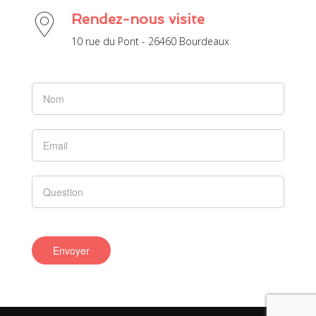
Rendez-nous visite
10 rue du Pont - 26460 Bourdeaux
Si vous
êtes un
humain,
ne
remplissez
pas ce
champ.