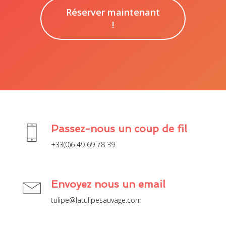
Réserver maintenant
!
Passez-nous un coup de fil
+33(0)6 49 69 78 39
Envoyez nous un email
tulipe@latulipesauvage.com